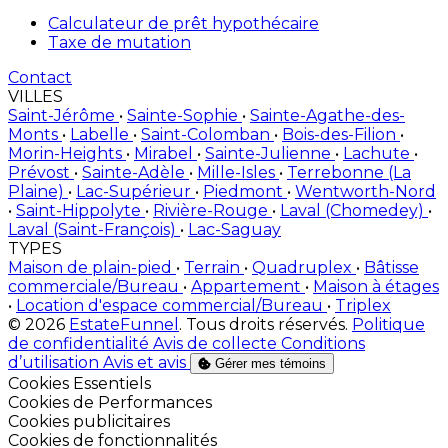
Calculateur de prêt hypothécaire
Taxe de mutation
Contact
VILLES
Saint-Jérôme
•
Sainte-Sophie
•
Sainte-Agathe-des-
Monts
•
Labelle
•
Saint-Colomban
•
Bois-des-Filion
•
Morin-Heights
•
Mirabel
•
Sainte-Julienne
•
Lachute
•
Prévost
•
Sainte-Adèle
•
Mille-Isles
•
Terrebonne (La
Plaine)
•
Lac-Supérieur
•
Piedmont
•
Wentworth-Nord
•
Saint-Hippolyte
•
Rivière-Rouge
•
Laval (Chomedey)
•
Laval (Saint-François)
•
Lac-Saguay
TYPES
Maison de plain-pied
•
Terrain
•
Quadruplex
•
Bâtisse
commerciale/Bureau
•
Appartement
•
Maison à étages
•
Location d'espace commercial/Bureau
•
Triplex
© 2026
EstateFunnel
. Tous droits réservés.
Politique
de confidentialité
Avis de collecte
Conditions
d’utilisation
Avis et avis
Gérer mes témoins
Activer
Cookies Essentiels
Activer
Cookies de Performances
Activer
Cookies publicitaires
Activer
Cookies de fonctionnalités