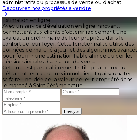
administratifs du processus de vente ou d'achat.
Découvrez nos propriétés à vendre
Estimation en ligne
Avec un service d'
évaluation en ligne
innovant,
permettant aux clients d'obtenir rapidement une
évaluation préliminaire de leur propriété dans le
confort de leur foyer. Cette fonctionnalité utilise des
données de marché à jour et des algorithmes avancés
pour fournir une estimation fiable afin de guider les
décisions initiales d'achat ou de vente.
Cet outil est particulièrement utile pour ceux qui
débutent leur parcours immobilier et qui souhaitent
se faire une idée de la valeur de leur propriété dans
le marché à Saint-Jérôme actuel.
Envoyer