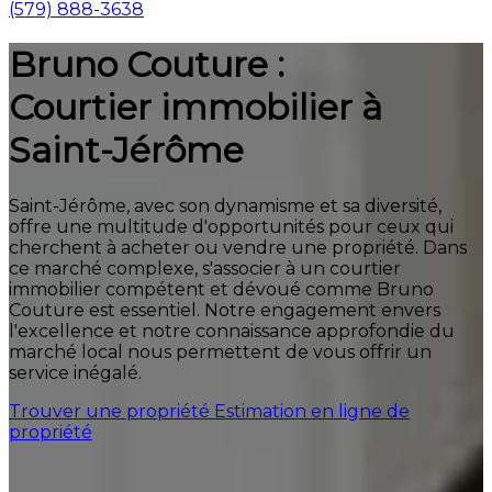
(579) 888-3638
Bruno Couture :
Courtier immobilier à
Saint-Jérôme
Saint-Jérôme, avec son dynamisme et sa diversité,
offre une multitude d'opportunités pour ceux qui
cherchent à acheter ou vendre une propriété. Dans
ce marché complexe, s'associer à un courtier
immobilier compétent et dévoué comme Bruno
Couture est essentiel. Notre engagement envers
l'excellence et notre connaissance approfondie du
marché local nous permettent de vous offrir un
service inégalé.
Trouver une propriété
Estimation en ligne de
propriété