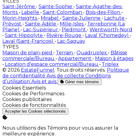
VILLES
Saint-Jérôme
•
Sainte-Sophie
•
Sainte-Agathe-des-
Monts
•
Labelle
•
Saint-Colomban
•
Bois-des-Filion
•
Morin-Heights
•
Mirabel
•
Sainte-Julienne
•
Lachute
•
Prévost
•
Sainte-Adèle
•
Mille-Isles
•
Terrebonne (La
Plaine)
•
Lac-Supérieur
•
Piedmont
•
Wentworth-Nord
•
Saint-Hippolyte
•
Rivière-Rouge
•
Laval (Chomedey)
•
Laval (Saint-François)
•
Lac-Saguay
TYPES
Maison de plain-pied
•
Terrain
•
Quadruplex
•
Bâtisse
commerciale/Bureau
•
Appartement
•
Maison à étages
•
Location d'espace commercial/Bureau
•
Triplex
© 2026
EstateFunnel
. Tous droits réservés.
Politique
de confidentialité
Avis de collecte
Conditions
d’utilisation
Avis et avis
Gérer mes témoins
Activer
Cookies Essentiels
Activer
Cookies de Performances
Activer
Cookies publicitaires
Activer
Cookies de fonctionnalités
Accepter les Cookies sélectionnés
Nous utilisons des Témoins pour vous assurer la
meilleure expérience.