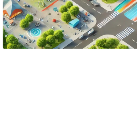
En début de semaine, nous avons discuté du
Walk
Score
, une échelle de 1 à 100 qui mesure la facilité
avec laquelle les résidents d’un quartier peuvent
accéder à pied aux services essentiels. Atteindre un
Walk Score de 100
signifie que tous ces services sont
accessibles à pied, réduisant ainsi la dépendance à
l’automobile.
Mais est-ce qu’un Walk Score de 100 est réellement
envisageable
dans un monde où la voiture reste
prédominante, particulièrement au Québec, où
l’étalement urbain est bien ancré ?
Pour explorer cette question, intéressons-nous au