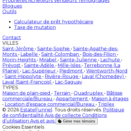
Proprietes
Acheteurs
Vendeurs
Témoignages
Blogues
Outils
Calculateur de prêt hypothécaire
Taxe de mutation
Contact
VILLES
Saint-Jérôme
•
Sainte-Sophie
•
Sainte-Agathe-des-
Monts
•
Labelle
•
Saint-Colomban
•
Bois-des-Filion
•
Morin-Heights
•
Mirabel
•
Sainte-Julienne
•
Lachute
•
Prévost
•
Sainte-Adèle
•
Mille-Isles
•
Terrebonne (La
Plaine)
•
Lac-Supérieur
•
Piedmont
•
Wentworth-Nord
•
Saint-Hippolyte
•
Rivière-Rouge
•
Laval (Chomedey)
•
Laval (Saint-François)
•
Lac-Saguay
TYPES
Maison de plain-pied
•
Terrain
•
Quadruplex
•
Bâtisse
commerciale/Bureau
•
Appartement
•
Maison à étages
•
Location d'espace commercial/Bureau
•
Triplex
© 2026
EstateFunnel
. Tous droits réservés.
Politique
de confidentialité
Avis de collecte
Conditions
d’utilisation
Avis et avis
Gérer mes témoins
Activer
Cookies Essentiels