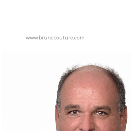
communiquer avec
Bruno Couture, courtier
immobilier résidentiel et commercial à St-Jérome,
Mirabel, Prévost, Sainte-Sophie et Saint-Hippolyte
pour discuter de vos projets immobiliers.
Pour plus d'informations, visitez le site web de
Bruno
Couture
:
www.brunocouture.com
ou appelez-le au
(579) 888-3638.