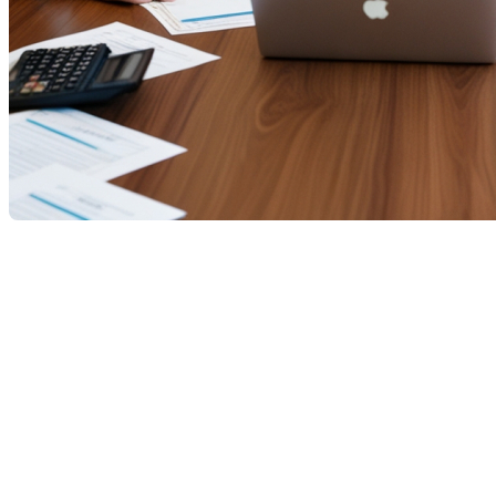
Le rôle essentiel du courtier
hypothécaire au Québec : ce que
vous devez savoir
Dans le paysage complexe du financement
immobilier québécois, le
courtier hypothécaire
occupe une place stratégique. Que vous soyez
premier acheteur
,
propriétaire désirant refinancer
, ou
simplement à la recherche de
meilleures conditions
de prêt
, comprendre le rôle du courtier hypothécaire