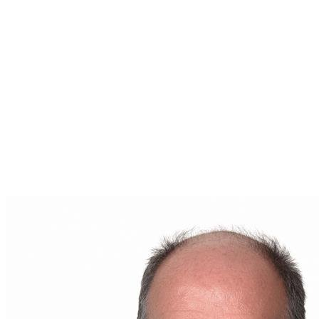
En tant que représentant de
Remax Bonjour
,
Bruno
Couture
est engagé à vous offrir un service de
qualité, adapté à votre situation. Que vous envisagiez
d'acheter, vendre ou simplement en savoir plus sur le
marché immobilier de votre région, il est votre
interlocuteur de choix.
Pour toute question ou pour entamer une
conversation sur votre futur projet immobilier,
contactez
Bruno Couture
dès aujourd'hui. Son
adresse courriel est
brunocouture.remax@gmail.com
. Votre parcours
immobilier commence ici, entre de bonnes mains.