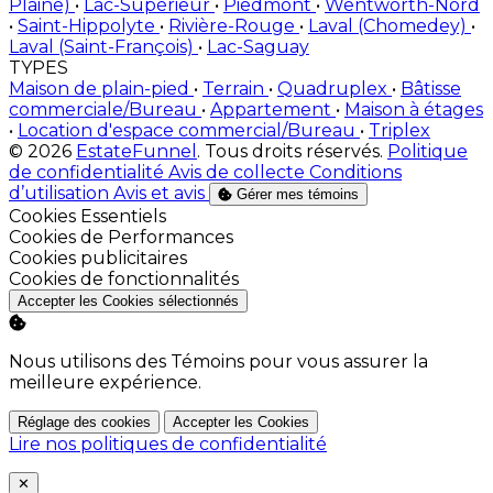
Plaine)
•
Lac-Supérieur
•
Piedmont
•
Wentworth-Nord
•
Saint-Hippolyte
•
Rivière-Rouge
•
Laval (Chomedey)
•
Laval (Saint-François)
•
Lac-Saguay
TYPES
Maison de plain-pied
•
Terrain
•
Quadruplex
•
Bâtisse
commerciale/Bureau
•
Appartement
•
Maison à étages
•
Location d'espace commercial/Bureau
•
Triplex
© 2026
EstateFunnel
. Tous droits réservés.
Politique
de confidentialité
Avis de collecte
Conditions
d’utilisation
Avis et avis
Gérer mes témoins
Activer
Cookies Essentiels
Activer
Cookies de Performances
Activer
Cookies publicitaires
Activer
Cookies de fonctionnalités
Accepter les Cookies sélectionnés
Nous utilisons des Témoins pour vous assurer la
meilleure expérience.
Réglage des cookies
Accepter les Cookies
Lire nos politiques de confidentialité
Close
✕