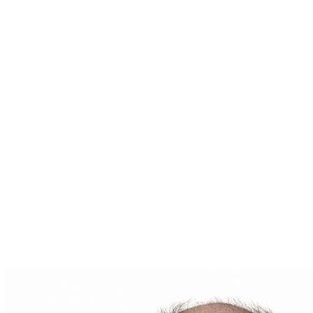
Vous pouvez joindre
Bruno Couture
via téléphone au
(579) 888-3638
pour discuter de vos besoins et
obtenir des conseils personnalisés. Pour plus
d'informations, visitez son site web à l'adresse suivante
:
www.brunocouture.com
.
En tant que représentant de
Remax Bonjour
,
Bruno
Couture
est engagé à vous offrir un service de
qualité, adapté à votre situation. Que vous envisagiez
d'acheter, vendre ou simplement en savoir plus sur le
marché immobilier de votre région, il est votre
interlocuteur de choix.
Pour toute question ou pour entamer une
conversation sur votre futur projet immobilier,
contactez
Bruno Couture
dès aujourd'hui. Son
adresse courriel est
brunocouture.remax@gmail.com
. Votre parcours
immobilier commence ici, entre de bonnes mains.