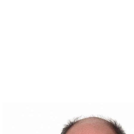
obtenir des conseils personnalisés. Pour plus
d'informations, visitez son site web à l'adresse suivante
:
www.brunocouture.com
.
En tant que représentant de
Remax Bonjour
,
Bruno
Couture
est engagé à vous offrir un service de
qualité, adapté à votre situation. Que vous envisagiez
d'acheter, vendre ou simplement en savoir plus sur le
marché immobilier de votre région, il est votre
interlocuteur de choix.
Pour toute question ou pour entamer une
conversation sur votre futur projet immobilier,
contactez
Bruno Couture
dès aujourd'hui. Son
adresse courriel est
brunocouture.remax@gmail.com
. Votre parcours
immobilier commence ici, entre de bonnes mains.