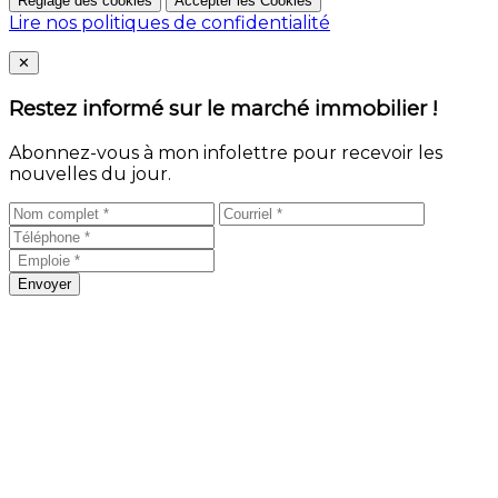
Réglage des cookies
Accepter les Cookies
Lire nos politiques de confidentialité
Close
✕
Restez informé sur le marché immobilier !
Abonnez-vous à mon infolettre pour recevoir les
nouvelles du jour.
Envoyer