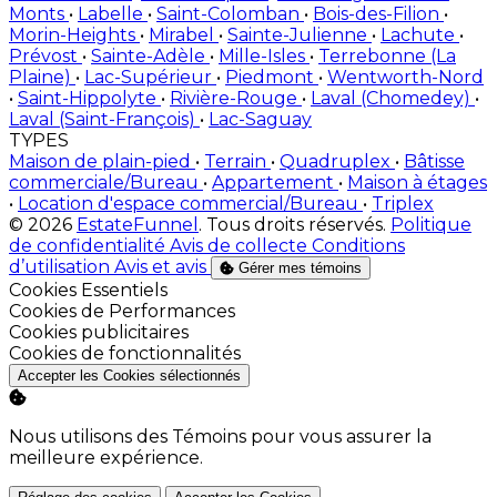
Monts
•
Labelle
•
Saint-Colomban
•
Bois-des-Filion
•
Morin-Heights
•
Mirabel
•
Sainte-Julienne
•
Lachute
•
Prévost
•
Sainte-Adèle
•
Mille-Isles
•
Terrebonne (La
Plaine)
•
Lac-Supérieur
•
Piedmont
•
Wentworth-Nord
•
Saint-Hippolyte
•
Rivière-Rouge
•
Laval (Chomedey)
•
Laval (Saint-François)
•
Lac-Saguay
TYPES
Maison de plain-pied
•
Terrain
•
Quadruplex
•
Bâtisse
commerciale/Bureau
•
Appartement
•
Maison à étages
•
Location d'espace commercial/Bureau
•
Triplex
© 2026
EstateFunnel
. Tous droits réservés.
Politique
de confidentialité
Avis de collecte
Conditions
d’utilisation
Avis et avis
Gérer mes témoins
Activer
Cookies Essentiels
Activer
Cookies de Performances
Activer
Cookies publicitaires
Activer
Cookies de fonctionnalités
Accepter les Cookies sélectionnés
Nous utilisons des Témoins pour vous assurer la
meilleure expérience.