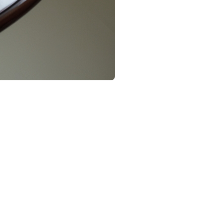
ici un aperçu des statistiques clés et des
df
n de 0 %.
312 $ en 2024.