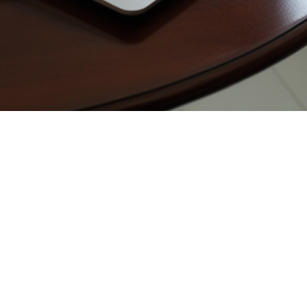
bles en mai 2025, comparé à la même période en 2024. Vo
m.apciq.ca/fsmi-stats/mensuelles/2025/stats-202505-fr.p
4, soit une augmentation de 10 %.
 37 996 en 2025 contre 38 045 en 2024, soit une variatio
ant de 13 632 en 2024 à 14 994 en 2025.
 %, atteignant 5 439 302 288 $ en 2025 contre 4 551 715 