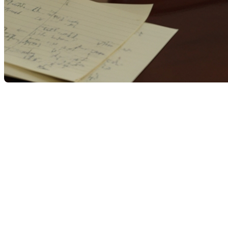
Le marché immobilier a connu plusieurs tendances nota
mouvements par type de propriété. Sources: https://co
Tendances globales
Ventes totales :
9 926 en 2025 contre 9 049 en 202
Inscriptions en vigueur :
reste presque stable avec
Nouvelles inscriptions :
augmentation de 10 %, pass
Volume des ventes :
une hausse significative de 20